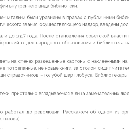
фии внутреннего вида библиотеки.
ые-читальни были уравнены в правах с публичными библ
огического звания, осуществляющего надзор, введены до
ли до 1917 года. После становления советской власти
убернский отдел народного образования и библиотека н
еть на стенах развешенные картоны с наклеенными на 
е потрепанные, не новые книги, за столом сидит читател
 среди справочников – голубой шар глобуса. Библиотекарь
еки, пристально вглядываемся в лица замечательных лю
то работал до революции. Расскажем об одном из орг
отикова).