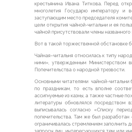
крестьянина Ивана Титкова. Перед от
многолетия Государю императору и в
заступающим место председателя комитет
цели открытия чайной-читальни и ея пол
чайной присутствовали члены названного
Вот в такой торжественной обстановке б
Чайная–читальня относилась к типу народ
ними», утвержденным Министерством вн
Попечительства о народной трезвости.
Основными читателями чайной-читальни бы
по праздникам, то есть вполне соотве
ассигнуемые из казны, а также частные п
литературы обновлялся посредством в
выписывалась согласно «Списку перио
попечительства. Там же был разработан 
ограничивалась стремлением заполнить до
запросы лиц, интересующихся тем или ины