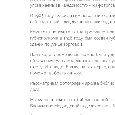
упоминаемый в «Ведомостях», ни фотогра
В 1905 году высочайшим повеление чайн
наблюдателей – лиц духовного или педаг
Комитеты попечительства просуществова
губисполкоме в 1918 году был создан г
здании по улице Торговой.
При входе в помещение можно было увид
объявления. На самодельных стеллажах уж
газету. И, о чудо! В углу, на этажерке,
поможет выбрать книжку.
Рассматривая фотографии архива библиот
дела.
Мы мало знаем о тех библиотекарей, к
Васильевне Медведевой (в девичестве – З