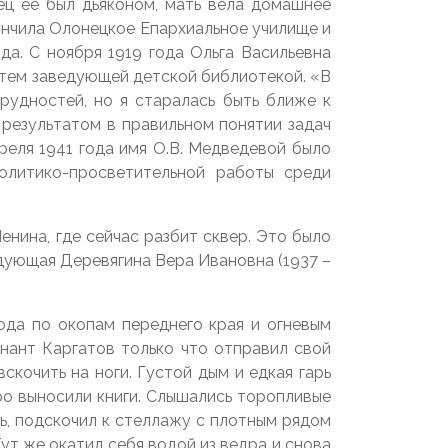
ец ее был дьяконом, мать вела домашнее
кончила Олонецкое Епархиальное училище и
да. С ноября 1919 года Ольга Васильевна
атем заведующей детской библиотекой. «В
рудностей, но я старалась быть ближе к
 результатом в правильном понятии задач
еля 1941 года имя О.В. Медведевой было
олитико-просветительной работы среди
енина, где сейчас разбит сквер. Это было
дующая Деревягина Вера Ивановна (1937 –
года по окопам переднего края и огневым
нант Каргатов только что отправил свой
скочить на ноги. Густой дым и едкая гарь
еро выносили книги. Слышались торопливые
рь, подскочил к стеллажу с плотным рядом
ут же окатил себя водой из ведра и снова