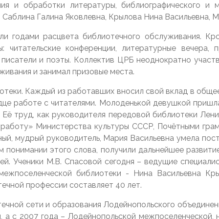
ия и обработки литературы, библиографического и м
, Саблина Галина Яковлевна, Крылова Нина Васильевна,
ыли годами расцвета библиотечного обслуживания. Кр
: читательские конференции, литературные вечера, п
 писатели и поэты. Коллектив ЦРБ неоднократно участв
ивания и занимал призовые места.
отеки. Каждый из работавших вносил свой вклад в обще
рдце работе с читателями. Молоденькой девушкой пришл
 Её труд, как руководителя передовой библиотеки Лен
ю работу» Министерства культуры СССР, Почётными гра
ый, мудрый руководитель, Мария Васильевна умела пост
м понимании этого слова, получили дальнейшее развити
ей. Ученики М.В. Спасовой сегодня – ведущие специал
межпоселенческой библиотеки - Нина Васильевна Кр
течной профессии составляет 40 лет.
течной сети и образования Лодейнопольского объедине
, а с 2007 года – Лодейнопольской межпоселенческой,