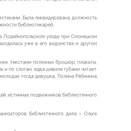
иотеками. Была ликвидирована должность
лжности библиотекарей.
 в Лодейнопольском уезде при Олонецком
аходилась уже в его ведомстве и другом
них текстами полезных брошюр, плакаты,
ь и по слогам, едва шевеля губами читает
, молодая тогда девушка, Полина Рябинина
дей, истинных подвижников библиотечного
анизаторов библиотечного дела – Ольге