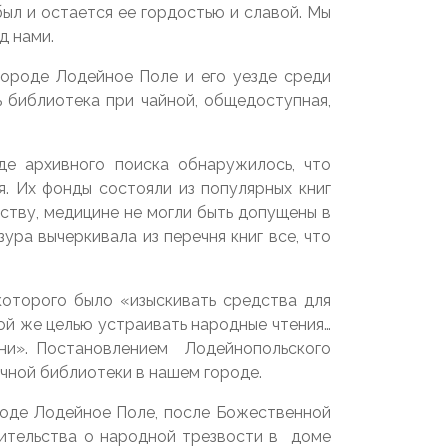
был и остается ее гордостью и славой. Мы
д нами.
городе Лодейное Поле и его уезде среди
 библиотека при чайной, общедоступная,
де архивного поиска обнаружилось, что
я. Их фонды состояли из популярных книг
ству, медицине не могли быть допущены в
ра вычеркивала из перечня книг все, что
которого было «изыскивать средства для
ой же целью устраивать народные чтения…
ьни». Постановлением Лодейнопольского
чной библиотеки в нашем городе.
роде Лодейное Поле, после Божественной
чительства о народной трезвости в доме