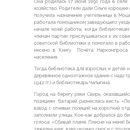
Она родилась 17 июня 1891 года в селе
хозяйство. Родители дали Ольге хорошее 
получила назначение учительницы в Мошн
работала помощником заведующего уездно
начале моей работы, когда библиотекам
членам партии, прислушиваться к их сов
советской библиотеки и помогало в раб
несено в Книгу Почёта Наркомпроса з
населения.
Тогда библиотека для взрослых и детей н
деревянное одноэтажное здание с надстр
1942 гг.) и библиотекарь Чапыгина.
Город на берегу реки Свирь, оказавшийс
позициям батарей разнеслась весть: «П
взвод с огневых позиций на короткий отд
заполнили улицы. Кое-как добрался до би
голоса: «Сбивай пламя. Плесни на меня! 
тяжелых книг, взял сколько смог и с тру