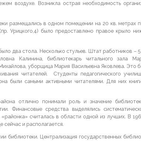
вежем воздухе. Возникла острая необходимость органи
ки размещались в одном помещении на 20 кв. метрах по
(пр. Урицкого,4) было предоставлено правое крыло н
было два стола. Несколько стульев. Штат работников –
ловна Калинина, библиотекарь читального зала Мар
ихайлова, уборщица Мария Васильевна Яковлева. Это б
ивания читателей. Студенты педагогического учили
она были самыми активными читателями. Для них книги
айона отлично понимали роль и значение библиотеки
ии. Финансовые средства выделялись систематичес
 «районка» считалась в области одной из лучших. В 19
де сейчас и располагается.
итии библиотеки. Централизация государственных библио