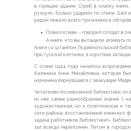
в горящее здание. Сгреб в охапку книги
рухнуло, больно ударило по спине. Шел и
рядом лежало всего три книжки в обгоре
Повезло вам, - говорил солдат в оч
А книги, что вы вытащили, воевать 
Книги со штампом Лодейнопольской библи
при тусклой коптилке, в короткие затишь
С осени 1944 года началось возрождени
Калинина Анна Михайловна, которая бы
назначена вернувшаяся с эвакуации Медве
Читателям послевоенной библиотеки, по в
из нее самые разнообразные знания, с 
художественная, но и политическая и т
сети района, восстановление книжного ф
задача работников библиотеки!». Библиот
зал всегда переполнен. Летом в городс