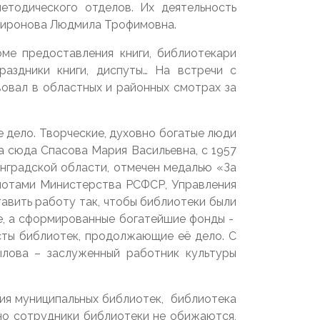
етодического отделов. Их деятельность
 Миронова Людмила Трофимовна.
оме предоставления книги, библиотекари
раздники книги, диспуты… На встречи с
овал в областных и районных смотрах за
е дело. Творческие, духовно богатые люди
а сюда Спасова Мария Васильевна, с 1957
инградской области, отмечен медалью «За
мотами Министерства РСФСР, Управления
авить работу так, чтобы библиотеки были
е, а сформированные богатейшие фонды -
исты библиотек, продолжающие её дело. С
ылова – заслуженный работник культуры
ния муниципальных библиотек, библиотека
 но сотрудники библиотеки не обижаются,