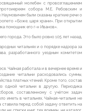
освященный молебен с провозглашением
протоиереем собора М.Е. Ребовским и
 Наумовичем были сказаны краткие речи о
ропето «Боже, царя храни». При открытии
ка помощник его г-н Иванов».
о города. Это было ровно 105 лет назад.
ародных читальнях и о порядке надзора за
ава, разработанного уездным комитетом
ся. Чайная работала и в вечернее время и
оздание читальни расходовались суммы,
йства платных чтений. Кроме того, состав
з одной читальни в другую. Периодика
сборов, составленному с учётом задач
о иметь в читальнях. Чайная-читальня не
а ставила перед собой задачу ответить на
и ни списки книг тех времен, ни каталог,