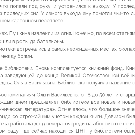
, что попали под руку, и устремился к выходу. У после
з последних сил. У самого выхода ему помогли чьи-то си
вшем картонном переплете.
ках. Пушкина извлекли из огня. Конечно, по всем статья
пошли в роты да батальоны.
отеки встречались в самых неожиданных местах, окопах,
я между боями.
е библиотеки. Вновь комплектуется книжный фонд. Кн
ла заведующей до конца Великой Отечественной войны.
дева Ольга Васильевна. Библиотека получила название р
оспоминаниям Ольги Васильевны, от 8 до 50 лет и старше
каждым днем предъявляет библиотеке все новые и новы
ехническая литература». Отмечалось, что большое знач
онда со строжайшим учетом каждой книги. Девизом был
ека работала до 9 вечера, очереди на абонементе не и
ком саду, где сейчас находится ДНТ, у библиотеки бы