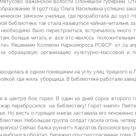
 Мятусово Важинской волости Олонецкой губернии. От
образование. В 1907 году Ольга Васильевна успешно за
ическом земском училище, где проработала до 1910 го
й библиотеки, так стала называться чайная-читальня, з
 необходимо было перестроиться, встречалось много т
етам, больше читать, и все это явилось положительным
оте». Решением Коллегии Наркомпроса РСФСР от 24 апр
а образцовую организацию культурно-массовой и п
аходилась в одном помещении на углу улиц Урицкого и Л
ойкой, где жила уборщица. В библиотеке работали заве
я в центре боя, горел. В один из дней сорок второго 
ожар перебросился на библиотеку! Горят книги!» Лейте
ых. Но весть о горящих книгах заставила его мгновенно в
блиотеки. Небольшая группа солдат гасила огонь, четв
Берегись! Сейчас балка рухнет!» Каргатов бросился внут
дом выбрался обратно. Бережно опустил спасенные тома. Т