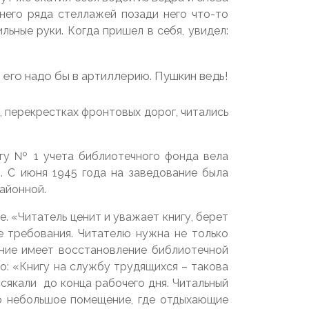
днего ряда стеллажей позади него что-то
льные руки. Когда пришел в себя, увидел:
м его надо бы в артиллерию. Пушкин ведь!
 перекрестках фронтовых дорог, читались
игу № 1 учета библиотечного фонда вела
 С июня 1945 года на заведование была
айонной.
. «Читатель ценит и уважает книгу, берет
е требования. Читателю нужна не только
ение имеет восстановление библиотечной
о: «Книгу на службу трудящихся – такова
ссякали до конца рабочего дня. Читальный
ло небольшое помещение, где отдыхающие