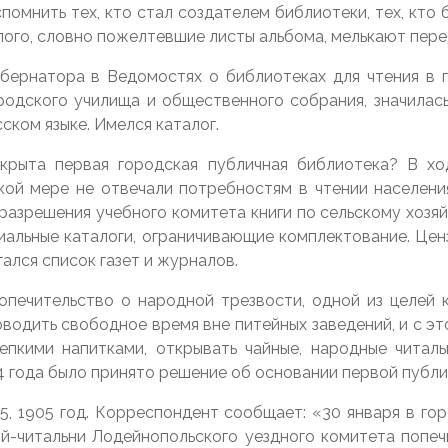
омнить тех, кто стал создателем библиотеки, тех, кто 
ого, словно пожелтевшие листы альбома, мелькают пере
бернатора в Ведомостях о библиотеках для чтения в 
родского училища и общественного собрания, значилась
сском языке. Имелся каталог.
крыта первая городская публичная библиотека? В хо
кой мере не отвечали потребностям в чтении населени
разрешения учебного комитета книги по сельскому хозяй
альные каталоги, ограничивающие комплектование. Цензу
ался список газет и журналов.
печительство о народной трезвости, одной из целей 
одить свободное время вне питейных заведений, и с эт
епкими напитками, открывать чайные, народные читал
4 года было принято решение об основании первой публи
5, 1905 год. Корреспондент сообщает: «30 января в го
ой-читальни Лодейнопольского уездного комитета попе