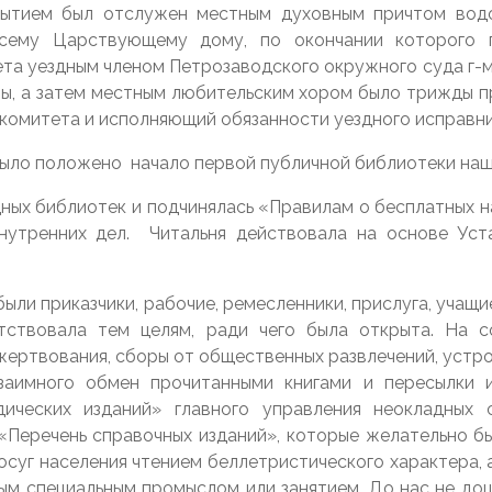
крытием был отслужен местным духовным причтом вод
сему Царствующему дому, по окончании которого 
а уездным членом Петрозаводского окружного суда г-м
ьзы, а затем местным любительским хором было трижды п
 комитета и исполняющий обязанности уездного исправни
ыло положено начало первой публичной библиотеки нашег
ных библиотек и подчинялась «Правилам о бесплатных н
утренних дел. Читальня действовала на основе Уст
ли приказчики, рабочие, ремесленники, прислуга, учащие
тствовала тем целям, ради чего была открыта. На с
ожертвования, сборы от общественных развлечений, устро
заимного обмен прочитанными книгами и пересылки и
дических изданий» главного управления неокладных 
«Перечень справочных изданий», которые желательно был
суг населения чтением беллетристического характера, 
м специальным промыслом или занятием. До нас не дошл