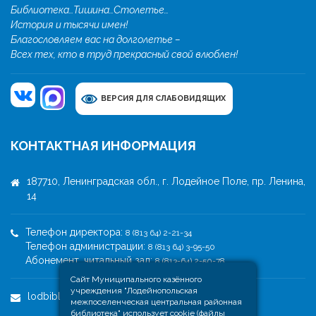
Библиотека…Тишина…Столетье…
История и тысячи имен!
Благословляем вас на долголетье –
Всех тех, кто в труд прекрасный свой влюблен!
ВЕРСИЯ ДЛЯ СЛАБОВИДЯЩИХ
КОНТАКТНАЯ ИНФОРМАЦИЯ
187710, Ленинградская обл., г. Лодейное Поле, пр. Ленина,
14
Телефон директора:
8 (813 64) 2-21-34
Телефон администрации:
8 (813 64) 3-95-50
Абонемент, читальный зал:
8 (813-64) 2-50-78
Сайт Муниципального казённого
учреждения "Лодейнопольская
lodbibl1@yandex.ru
межпоселенческая центральная районная
библиотека" использует cookie (файлы